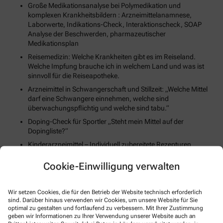
Große Medikationsanalyse bei Polymedikation und
komplexen Krankheitsbildern : Arzneimittelanamnese,
Laborwerte, Indikations-Check, Interaktionscheck, SOAP
Analyse der Beschwerden, pharmazeutischer
Medikationsplan
Reisemedizin: Welche Krankheiten gibt es im Reiseland.
Welche Impfung brauche ich in welchem Land und was ist
sinnvoll für die Reiseapotheke.
Arzneimittel in Schwangerschaft und Stillzeit: „Welche Mittel
darf eine Schwangere einnehmen, welche sind
überwachungspflichtig und welche sind tabu.“
Doping-Check für Sportler „Steht mein Mittel auf der
Dopingliste?“
Kinderarzneimittel – Individuell zubereitete Rezepturen
Impfberatung nach STIKO : „Welche Impfung braucht mein
Cookie-Einwilligung verwalten
Kind?“ „Welche Impfung muss wann wiederholt werden“
Beratung Empfängnisverhütung (Pille danach)
Wir setzen Cookies, die für den Betrieb der Website technisch erforderlich
sind. Darüber hinaus verwenden wir Cookies, um unsere Website für Sie
optimal zu gestalten und fortlaufend zu verbessern. Mit Ihrer Zustimmung
geben wir Informationen zu Ihrer Verwendung unserer Website auch an