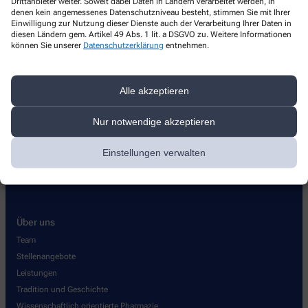
Drittanbieter weiter. Soweit dabei Daten in Ländern verarbeitet werden, in
denen kein angemessenes Datenschutzniveau besteht, stimmen Sie mit Ihrer
Einwilligung zur Nutzung dieser Dienste auch der Verarbeitung Ihrer Daten in
diesen Ländern gem. Artikel 49 Abs. 1 lit. a DSGVO zu. Weitere Informationen
Kontakt
können Sie unserer
Datenschutzerklärung
entnehmen.
Rodenstein Apotheke
Alle akzeptieren
Bahnhofstraße 11
,
69469
Weinheim
+49-6201/1 23 75
Nur notwendige akzeptieren
+49-6201/18 32 85
Einstellungen verwalten
rodenstein.apo@pharma-online.de
Über uns
Team
Stellenangebote
Leistungen
Tradition und Geschichte
Wissenschaftlich orientierte Pharmazie